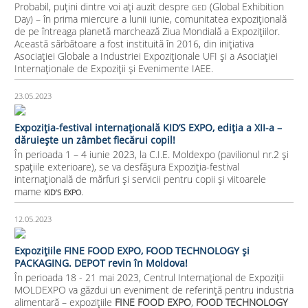
Probabil, puțini dintre voi ați auzit despre
(Global Exhibition
GED
Day) – în prima miercure a lunii iunie, comunitatea expozițională
de pe întreaga planetă marchează Ziua Mondială a Expozițiilor.
Această sărbătoare a fost instituită în 2016, din inițiativa
Asociației Globale a Industriei Expoziționale UFI și a Asociației
Internaționale de Expoziții și Evenimente IAEE.
23.05.2023
Expoziţia-festival internaţională KID’S EXPO, ediţia a XII-a –
dăruiește un zâmbet fiecărui copil!
În perioada 1 – 4 iunie 2023, la C.I.E. Moldexpo (pavilionul nr.2 și
spaţiile exterioare), se va desfăşura Expoziţia-festival
internaţională de mărfuri şi servicii pentru copii şi viitoarele
mame
.
KID’S EXPO
12.05.2023
Expozițiile FINE FOOD EXPO, FOOD TECHNOLOGY și
PACKAGING. DEPOT revin în Moldova!
În perioada 18 - 21 mai 2023, Centrul Internațional de Expoziții
MOLDEXPO va găzdui un eveniment de referință pentru industria
alimentară – expozițiile
FINE FOOD EXPO
,
FOOD TECHNOLOGY