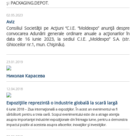
și
PACKAGING.DEPOT.
02.05.2023
Aviz
Consiliul Societăţii pe Acţiuni “C.I.E. “Moldexpo” anunţă despre
convocarea Adunării generale ordinare anuale a acţionarilor în
data de 16 iunie 2023, la sediul C.I.E. „Moldexpo” S.A. (str.
Ghioceilor nr.1, mun. Chişinău).
23.01.2019
Николая Карасева
12.04.2018
Expozițiile reprezintă o industrie globală la scară largă
6 iunie 2018 – Ziua internațională a expozițiilor. În acest an evenimentul va fi
sărbătorit pentru a treia oară. Scopul evenimentului este de a atrage atenția
asupra importanței industriei expoziționale din întreaga lume, pentru a demonstra
impactul pozitiv al acesteia asupra afacerilor, inovațiilor și investițiilor.