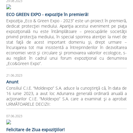
29.08.2023
ECO GREEN EXPO - expoziție în premieră!
Expoziția „Eco & Green Expo - 2023” este un proiect în premieră,
dedicat protecției mediului. Apariția acestui eveniment pe piața
expozițională nu este întâmplătoare – preocupările societății
privind protecția mediului, în special sporirea atenției la nivel de
stat față de acest important domeniu și, drept urmare –
încurajarea tot mai insistentă a întreprinderilor în dezvoltarea
economiei verzi și circulare și promovarea valorilor ecologice, s-
au regăsit în cadrul unui forum expozițional cu denumirea
„Eco&Green Expo”.
21.06.2023
Anunt
Consiliul C.I.E. “Moldexpo” S.A. aduce la cunoştinţă că, în data de
16 iunie 2023, a avut loc Adunarea generală ordinară anuală a
acţionarilor C.I.E. “Moldexpo” S.A. care a examinat şi a aprobat
URMĂTOARELE DECIZII:
07.06.2023
Felicitare de Ziua expozițiilor!