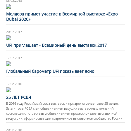
08.02.2018
Молдова примет участие в Всемирной выставке «Expo
Dubai 2020»
20.02.2017
UFI приглашает - Всемирный день выставок 2017
17.02.2017
Глобальный барометр UFI показывает ясно
17.08.2016
25 ЛЕТ РСВЯ
В 2016 году Российский союз выставок и ярмарок отмечает свое 25-летие.
За эти годы РСВЯ стал объединением ведущих выставочных компаний,
состоявшимся отраслевым объединением профессионалов выставочной
индустрии, сформировавшим современное выставочное сообщество России.
20.06.2016