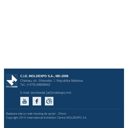
C.I.E. MOLDEXPO S.A., MD-2008
Chisinau, str. Ghioceilor, 1, Republica Moldova
Tel.: (+373) 69600643
E-mail:
secretariat [at]moldexpo.md
Realizare site-uri web Hosting de sprijin - ZHost
Copyright 2015 International Exhibition Centre MOLDEXPO S.A.