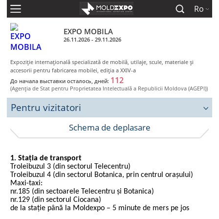
Ro
EXPO MOBILA
26.11.2026 - 29.11.2026
Expoziţie internaţională specializată de mobilă, utilaje, scule, materiale şi
accesorii pentru fabricarea mobilei, ediţia a XXIV-a
112
До начала выставки осталось, дней:
(Agenţia de Stat pentru Proprietatea Intelectuală a Republicii Moldova (AGEPI))
Pentru vizitatori
Schema de deplasare
1. Stația de transport
Troleibuzul 3 (din sectorul Telecentru)
Troleibuzul 4 (din sectorul Botanica, prin centrul orașului)
Maxi-taxi:
nr.185 (din sectoarele Telecentru și Botanica)
nr.129 (din sectorul Ciocana)
de la stație până la Moldexpo – 5 minute de mers pe jos