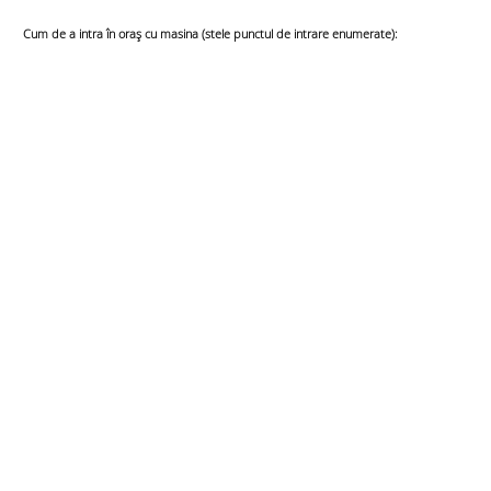
Cum de a intra în oraș cu masina (stele punctul de intrare enumerate):​