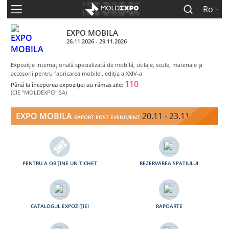
Ro
EXPO MOBILA
26.11.2026 - 29.11.2026
Expoziţie internaţională specializată de mobilă, utilaje, scule, materiale şi
accesorii pentru fabricarea mobilei, ediţia a XXIV-a
110
Până la începerea expoziției au rămas zile:
(CIE "MOLDEXPO" SA)
EXPO MOBILA
20.11 - 23.11.2025
RAPORT POST EVENIMENT
PENTRU A OBȚINE UN TICHET
REZERVAREA SPATIULUI
CATALOGUL EXPOZIȚIEI
RAPOARTE