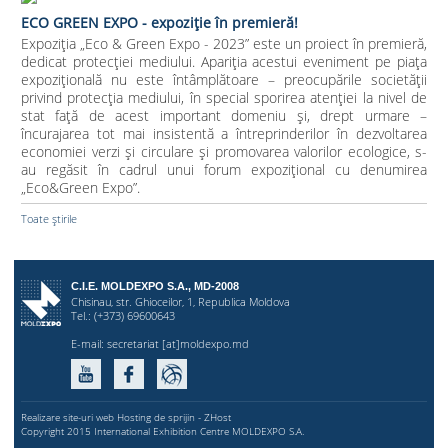
ECO GREEN EXPO - expoziție în premieră!
Expoziția „Eco & Green Expo - 2023” este un proiect în premieră,
dedicat protecției mediului. Apariția acestui eveniment pe piața
expozițională nu este întâmplătoare – preocupările societății
privind protecția mediului, în special sporirea atenției la nivel de
stat față de acest important domeniu și, drept urmare –
încurajarea tot mai insistentă a întreprinderilor în dezvoltarea
economiei verzi și circulare și promovarea valorilor ecologice, s-
au regăsit în cadrul unui forum expozițional cu denumirea
„Eco&Green Expo”.
Toate știrile
C.I.E. MOLDEXPO S.A., MD-2008
Chisinau, str. Ghioceilor, 1, Republica Moldova
Tel.: (+373) 69600643
E-mail:
secretariat [at]moldexpo.md
Realizare site-uri web
Hosting de sprijin -
ZHost
Copyright 2015 International Exhibition Centre MOLDEXPO S.A.