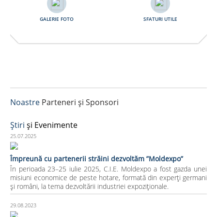
GALERIE FOTO
SFATURI UTILE
Noastre
Parteneri și Sponsori
Ştiri
și Evenimente
25.07.2025
Împreună cu partenerii străini dezvoltăm ”Moldexpo”
În perioada 23–25 iulie 2025, C.I.E. Moldexpo a fost gazda unei
misiuni economice de peste hotare, formată din experți germani
și români, la tema dezvoltării industriei expoziționale.
29.08.2023